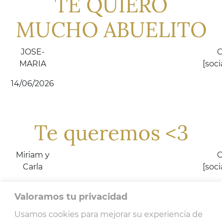
TE QUIERO
MUCHO ABUELITO
JOSE-
C
MARIA
[soc
14/06/2026
Te queremos <3
Miriam y
C
Carla
[soc
14/06/2026
Valoramos tu privacidad
Usamos cookies para mejorar su experiencia de