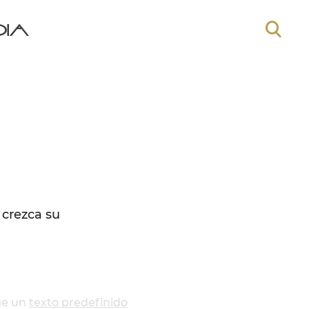
 crezca su
ge un
texto predefinido