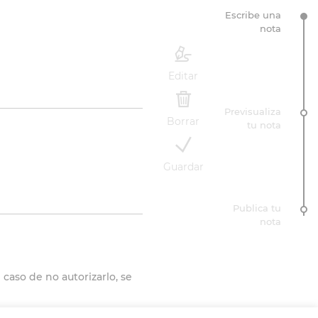
Escribe una
nota
Editar
Previsualiza
Borrar
tu nota
Guardar
Publica tu
nota
caso de no autorizarlo, se