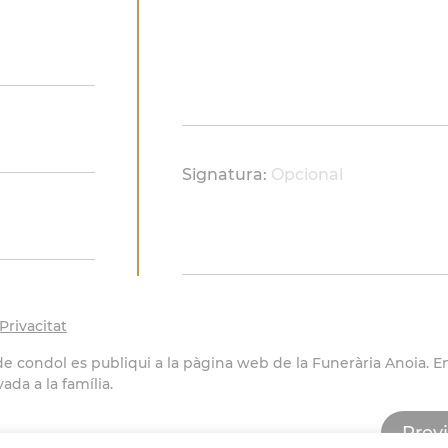
Signatura:
Opcional
Privacitat
de condol es publiqui a la pàgina web de la Funerària Anoia. En
ada a la família.
Previ