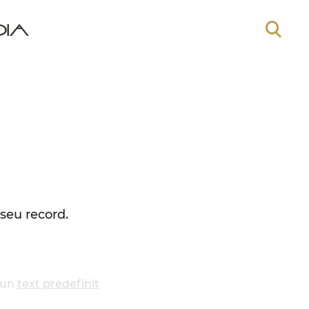
 seu record.
 un
text predefinit