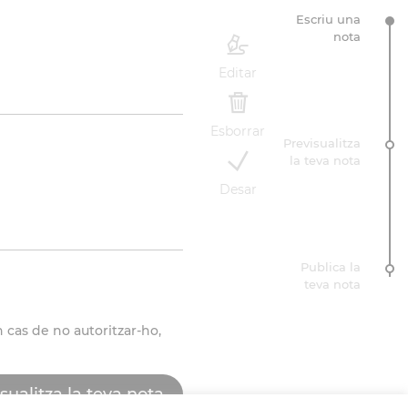
Escriu una
nota
Editar
Esborrar
Previsualitza
la teva nota
Desar
Publica la
teva nota
 cas de no autoritzar-ho,
sualitza la teva nota