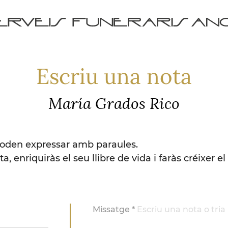
Escriu una nota
María Grados Rico
poden expressar amb paraules.
a, enriquiràs el seu llibre de vida i faràs créixer el
Missatge *
Escriu una nota o tria