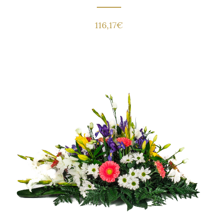
116,17
€