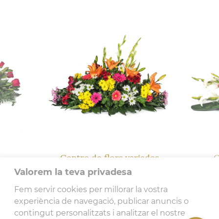
Centre de flors variades
C
Valorem la teva privadesa
116.17€
Fem servir cookies per millorar la vostra
experiència de navegació, publicar anuncis o
contingut personalitzats i analitzar el nostre