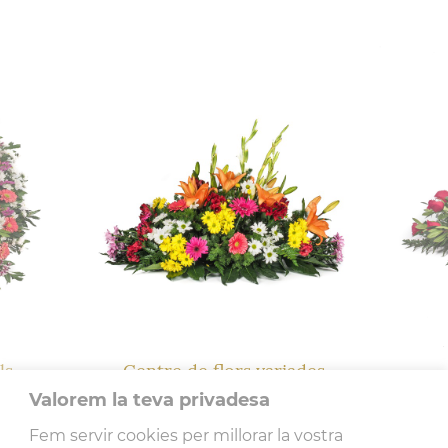
quantitat de Centre de flors variades
ls
Centre de flors variades
Valorem la teva privadesa
116.17€
Fem servir cookies per millorar la vostra