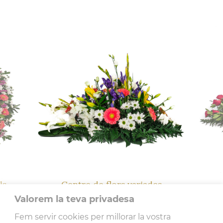
quantitat de Centre de flors variades
ls
Centre de flors variades
Valorem la teva privadesa
173.13€
Fem servir cookies per millorar la vostra